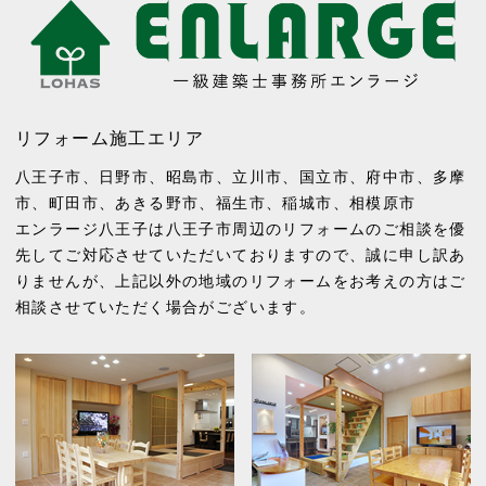
リフォーム施工エリア
八王子市
、
日野市
、
昭島市
、
立川市
、
国立市
、
府中市
、
多摩
市
、
町田市
、
あきる野市
、
福生市
、
稲城市
、
相模原市
エンラージ八王子は八王子市周辺のリフォームのご相談を優
先してご対応させていただいておりますので、誠に申し訳あ
りませんが、上記以外の地域のリフォームをお考えの方はご
相談させていただく場合がございます。