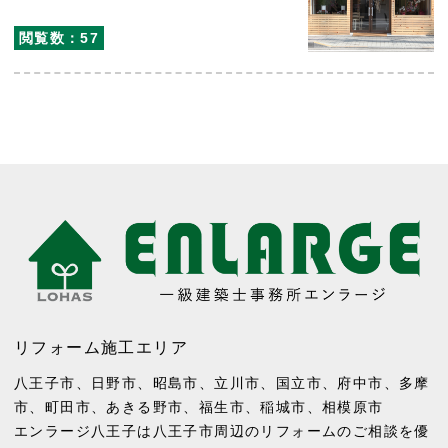
閲覧数：57
リフォーム施工エリア
八王子市
、
日野市
、
昭島市
、
立川市
、
国立市
、
府中市
、
多摩
市
、
町田市
、
あきる野市
、
福生市
、
稲城市
、
相模原市
エンラージ八王子は八王子市周辺のリフォームのご相談を優