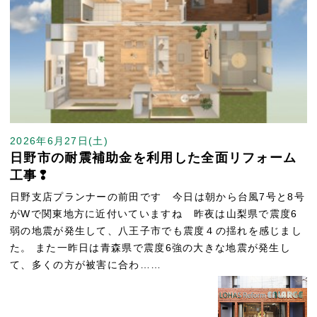
2026年6月27日(土)
日野市の耐震補助金を利用した全面リフォーム
工事❢
日野支店プランナーの前田です 今日は朝から台風7号と8号
がWで関東地方に近付いていますね 昨夜は山梨県で震度6
弱の地震が発生して、八王子市でも震度４の揺れを感じまし
た。 また一昨日は青森県で震度6強の大きな地震が発生し
て、多くの方が被害に合わ……