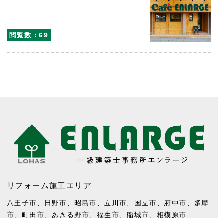
閲覧数：69
リフォーム施工エリア
八王子市
、
日野市
、
昭島市
、
立川市
、
国立市
、
府中市
、
多摩
市
、
町田市
、
あきる野市
、
福生市
、
稲城市
、
相模原市