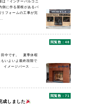
様は『インナーバルコニ
内側に作る屋根があるバ
リフォームの工事が完
……
閲覧数：48
 田中です。 夏季休暇
ムもいよいよ最終段階で
 イメージパース ……
閲覧数：71
完成しました