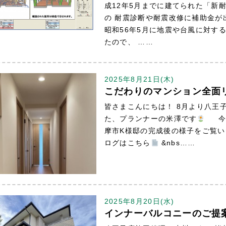
成12年5月までに建てられた「新
の 耐震診断や耐震改修に補助金
昭和56年5月に地震や台風に対す
たので、 ……
2025年8月21日(木)
こだわりのマンション全面
皆さまこんにちは！ 8月より八王
た、プランナーの米澤です
今回
摩市K様邸の完成後の様子をご覧
ログはこちら
&nbs……
2025年8月20日(水)
インナーバルコニーのご提