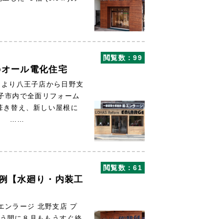
閲覧数：99
のオール電化住宅
月より八王子店から日野支
子市内で全面リフォーム
葺き替え、新しい屋根に
。 ……
閲覧数：61
事例【水廻り・内装工
ンラージ 北野支店 プ
う間に８月ももうすぐ終