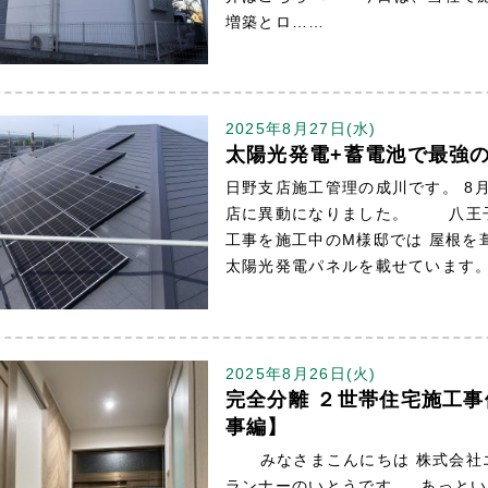
増築とロ……
2025年8月27日(水)
太陽光発電+蓄電池で最強
日野支店施工管理の成川です。 8
店に異動になりました。 八王
工事を施工中のM様邸では 屋根を
太陽光発電パネルを載せています
2025年8月26日(火)
完全分離 ２世帯住宅施工
事編】
みなさまこんにちは 株式会社エ
ランナーのいとうです あっとい