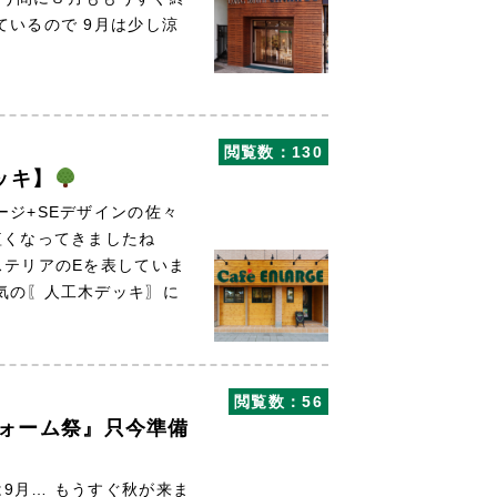
ているので 9月は少し涼
閲覧数：130
ッキ】
ージ+SEデザインの佐々
が短くなってきましたね
ステリアのEを表していま
気の〖人工木デッキ〗に
閲覧数：56
フォーム祭』只今準備
9月… もうすぐ秋が来ま