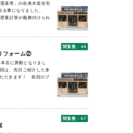
耐震基準」の在来木造住宅
が出る事になりました。
る壁量計算が義務付けられ
閲覧数：48
リフォーム②
子本店に異動となりまし
は、先日ご紹介した多
いただきます！ 前回のブ
閲覧数：67
案