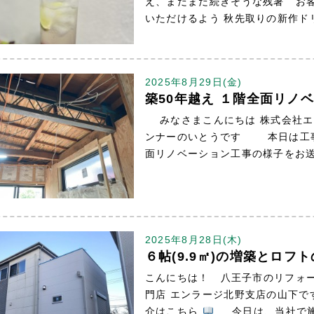
え、まだまだ続きそうな残暑 お
いただけるよう 秋先取りの新作ド
2025年8月29日(金)
築50年越え １階全面リノ
みなさまこんにちは 株式会社エン
ンナーのいとうです 本日は工事
面リノベーション工事の様子をお送
2025年8月28日(木)
６帖(9.9㎡)の増築とロフ
こんにちは！ 八王子市のリフォ
門店 エンラージ北野支店の山下で
介はこちら
今日は、当社で施工し