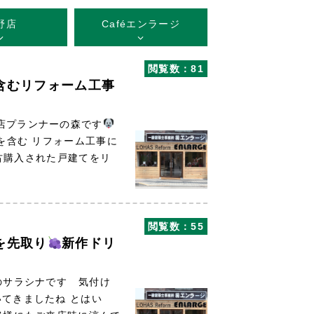
野店
Caféエンラージ
閲覧数：81
含むリフォーム工事
店プランナーの森です
含む リフォーム工事に
購入された戸建てをリ
閲覧数：55
を先取り
新作ドリ
のサラシナです 気付け
いてきましたね とはい