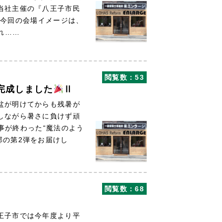
当社主催の『八王子市民
回の会場イメージは、
れ……
閲覧数：53
完成しました
Ⅱ
盆が明けてからも残暑が
しながら暑さに負けず頑
が終わった“魔法のよう
邸の第2弾をお届けし
閲覧数：68
王子市では今年度より平