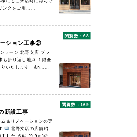
客様にもご来店時に涼んで
リンクをご用……
閲覧数：68
ベーション工事②
ラージ 北野支店 プラ
も折り返し地点 １階全
りいたします &n……
閲覧数：169
トの新設工事
ーム＆リノベーションの専
す
北野支店の店舗紹
た ６帖 (9.9㎡)の