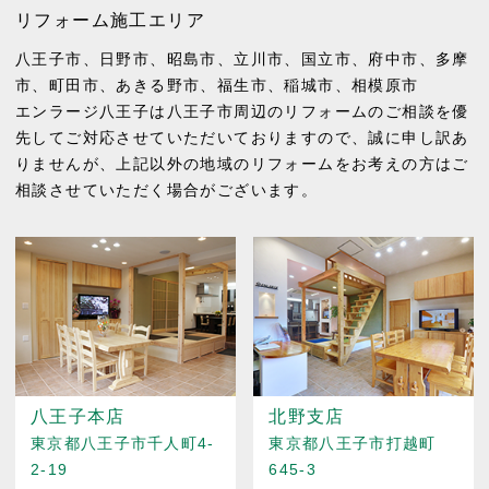
リフォーム施工エリア
八王子市
、
日野市
、
昭島市
、
立川市
、
国立市
、
府中市
、
多摩
市
、
町田市
、
あきる野市
、
福生市
、
稲城市
、
相模原市
エンラージ八王子は八王子市周辺のリフォームのご相談を優
先してご対応させていただいておりますので、誠に申し訳あ
りませんが、上記以外の地域のリフォームをお考えの方はご
相談させていただく場合がございます。
八王子本店
北野支店
東京都八王子市千人町4-
東京都八王子市打越町
2-19
645-3