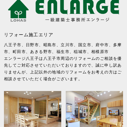
リフォーム施工エリア
八王子市
、
日野市
、
昭島市
、
立川市
、
国立市
、
府中市
、
多摩
市
、
町田市
、
あきる野市
、
福生市
、
稲城市
、
相模原市
エンラージ八王子は八王子市周辺のリフォームのご相談を優
先してご対応させていただいておりますので、誠に申し訳あ
りませんが、上記以外の地域のリフォームをお考えの方はご
相談させていただく場合がございます。