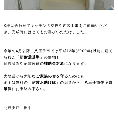
K様は合わせてキッチンの交換や内装工事をご依頼いただ
き、完成時にはとてもお喜びいただけました。
今年の4月以降、八王子市では平成12年(2000年)以前に建て
られた「
新耐震基準
」の建物も
耐震診断や耐震改修の
補助金対象
になります。
大地震から大切な
ご家族の命を守る
ためにも
まずは無料の「
耐震お助け隊
」の派遣から、
八王子市住宅政
策課
にお申込み下さい。
北野支店 田中