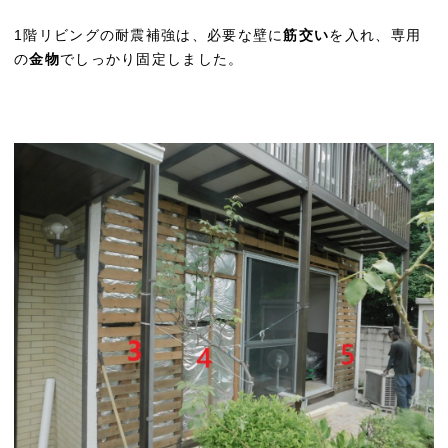
1階リビングの耐震補強は、必要な壁に
筋交い
を入れ、専用
の
金物
でしっかり固定しました。