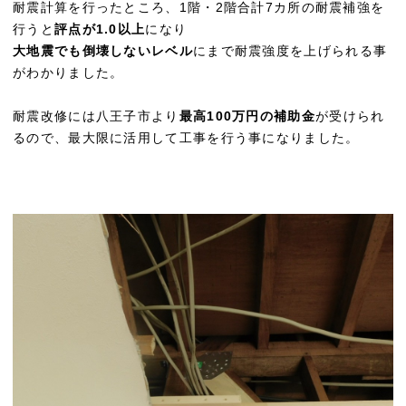
耐震計算を行ったところ、1階・2階合計7カ所の耐震補強を
行うと
評点が1.0以上
になり
大地震でも倒壊しないレベル
にまで耐震強度を上げられる事
がわかりました。
耐震改修には八王子市より
最高100万円の補助金
が受けられ
るので、最大限に活用して工事を行う事になりました。