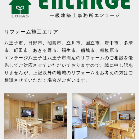
リフォーム施工エリア
八王子市
、
日野市
、
昭島市
、
立川市
、
国立市
、
府中市
、
多摩
市
、
町田市
、
あきる野市
、
福生市
、
稲城市
、
相模原市
エンラージ八王子は八王子市周辺のリフォームのご相談を優
先してご対応させていただいておりますので、誠に申し訳あ
りませんが、上記以外の地域のリフォームをお考えの方はご
相談させていただく場合がございます。