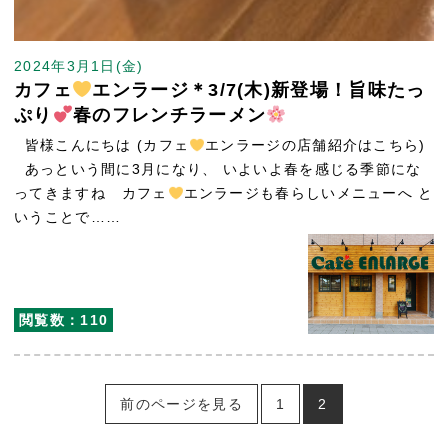
2024年3月1日(金)
カフェ
エンラージ＊3/7(木)新登場！旨味たっ
ぷり
春のフレンチラーメン
皆様こんにちは (カフェ
エンラージの店舗紹介はこちら)
あっという間に3月になり、 いよいよ春を感じる季節にな
ってきますね カフェ
エンラージも春らしいメニューへ と
いうことで……
閲覧数：110
前のページを見る
1
2