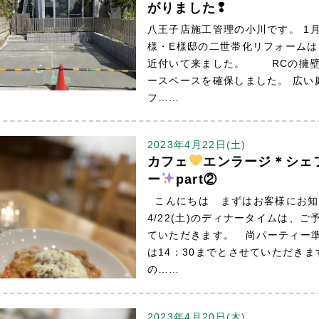
がりました❢
八王子店施工管理の小川です。 1
様・E様邸の二世帯化リフォーム
近付いて来ました。 RCの擁壁
ースペースを確保しました。 広い
フ……
2023年4月22日(土)
カフェ
エンラージ＊シェ
ー
part②
こんにちは まずはお客様にお知
4/22(土)のディナータイムは、
ていただきます。 尚パーティー
は14：30までとさせていただきま
の……
2023年4月20日(木)