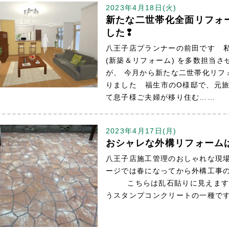
2023年4月18日(火)
新たな二世帯化全面リフォ
した❢
八王子店プランナーの前田です 
(新築＆リフォーム) を多数担当
が、 今月から新たな二世帯化リフ
りました 福生市のO様邸で、元旅
て息子様ご夫婦が移り住む……
2023年4月17日(月)
おシャレな外構リフォーム
八王子店施工管理のおしゃれな現場
ージでは春になってから外構工事
こちらは乱石貼りに見えますが
うスタンプコンクリートの一種です