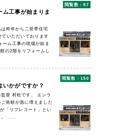
閲覧数：87
ーム工事が始まりま
私は昨年から二世帯住宅
させていただいております
ォーム工事の現場が始ま
館の2階をリフォームし
閲覧数：150
はいかがですか？
監督 村松です。 エンラ
のご依頼が急に増えました
「リフレコート」とい
。 ……