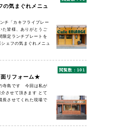
フの気まぐれメニュ
ンチ「カキフライプレー
いた皆様、ありがとうご
間限定ランチプレートを
原シェフの気まぐれメニュ
閲覧数：101
全面リフォーム★
の寺島です 今回は私が
介させて頂きます とて
成長させてくれた現場で