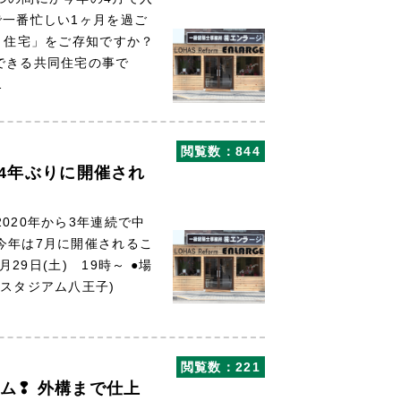
で一番忙しい1ヶ月を過ご
ト住宅」をご存知ですか？
できる共同住宅の事で
…
閲覧数：844
は4年ぶりに開催され
020年から3年連続で中
今年は7月に開催されるこ
29日(土) 19時～ ●場
ドスタジアム八王子)
閲覧数：221
ム❢ 外構まで仕上