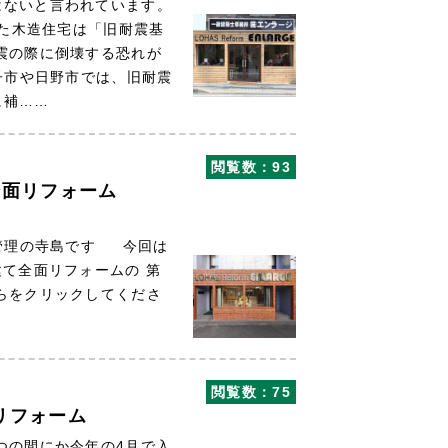
はないと言われています。
た木造住宅は「旧耐震基
震の際に倒壊する恐れが
子市や日野市では、旧耐震
に補……
閲覧数：93
全面リフォーム
管理の寺島です 今回は
建て全面リフォームの 第
らをクリックしてくださ
閲覧数：75
リフォーム
つの間にか今年の4月で入