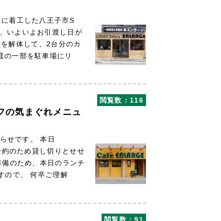
月に着工した八王子市S
は、いよいよお引渡し日が
を解体して、2台分のカ
庭の一部を駐車場にリ
閲覧数：116
フの気まぐれメニュ
らせです。 本日
ご予約のため貸し切りとせせ
準備のため、本日のランチ
すので、 何卒ご理解
閲覧数：91