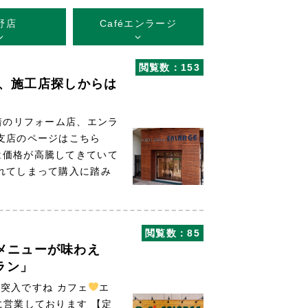
野店
Caféエンラージ
閲覧数：153
は、施工店探しからは
着のリフォーム店、エンラ
野支店のページはこちら
は価格が高騰してきていて
れてしまって購入に踏み
閲覧数：85
メニューが味わえ
ラン」
突入ですね カフェ
エ
に営業しております 【定