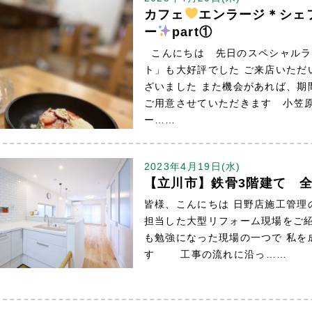
カフェ
エンラージ＊シェ
ー
part①
こんにちは 先日のスペシャルラ
ト」も大好評でした ご来店いただ
ざいました また機会があれば、期
ご用意させていただきます 小笠
ー……
2023年4月19日(水)
【立川市】鉄骨3階建て 
皆様、こんにちは 日野店施工管理
担当した大型リフォーム現場をご紹
も勉強になった現場の一つで 私を
す 工事の流れに沿っ……