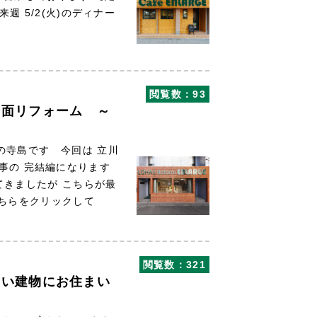
週 5/2(火)のディナー
閲覧数：93
全面リフォーム ～
の寺島です 今回は 立川
事の 完結編になります
してきましたが こちらが最
はこちらをクリックして
閲覧数：321
の古い建物にお住まい