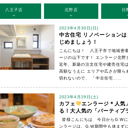
八王子店
北野店
日
2023年4月30日(日)
中古住宅 リノベーション
じめましょう！
こんにちは！ 八王子市で地域密
ージの山下です！ エンラージ北
近年、新築の注文住宅や建売住宅
高額なうえに エリアや広さが限ら
切れないので、 「中古住宅……
2023年4月29日(土)
カフェ
エンラージ＊人気
る！大人気の「パーティプ
皆様こんにちは 今日からG.Wに
ンラージは、G.W期間中も休まず