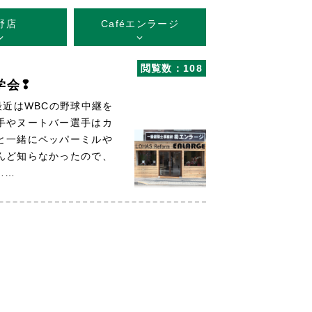
野店
Caféエンラージ
閲覧数：108
学会❢
近はWBCの野球中継を
手やヌートバー選手はカ
と一緒にペッパーミルや
んど知らなかったので、
……