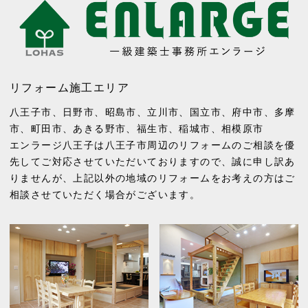
リフォーム施工エリア
八王子市
、
日野市
、
昭島市
、
立川市
、
国立市
、
府中市
、
多摩
市
、
町田市
、
あきる野市
、
福生市
、
稲城市
、
相模原市
エンラージ八王子は八王子市周辺のリフォームのご相談を優
先してご対応させていただいておりますので、誠に申し訳あ
りませんが、上記以外の地域のリフォームをお考えの方はご
相談させていただく場合がございます。