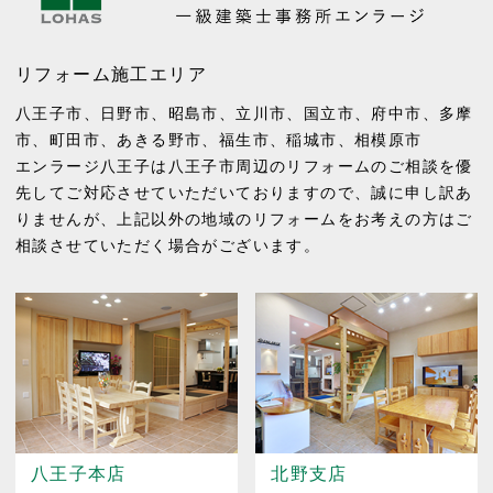
リフォーム施工エリア
八王子市
、
日野市
、
昭島市
、
立川市
、
国立市
、
府中市
、
多摩
市
、
町田市
、
あきる野市
、
福生市
、
稲城市
、
相模原市
エンラージ八王子は八王子市周辺のリフォームのご相談を優
先してご対応させていただいておりますので、誠に申し訳あ
りませんが、上記以外の地域のリフォームをお考えの方はご
相談させていただく場合がございます。
八王子本店
北野支店