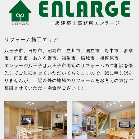
リフォーム施工エリア
八王子市
、
日野市
、
昭島市
、
立川市
、
国立市
、
府中市
、
多摩
市
、
町田市
、
あきる野市
、
福生市
、
稲城市
、
相模原市
エンラージ八王子は八王子市周辺のリフォームのご相談を優
先してご対応させていただいておりますので、誠に申し訳あ
りませんが、上記以外の地域のリフォームをお考えの方はご
相談させていただく場合がございます。