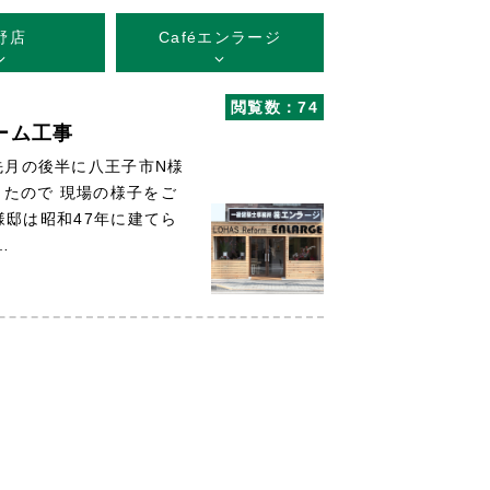
野店
Caféエンラージ
閲覧数：74
ーム工事
先月の後半に八王子市N様
たので 現場の様子をご
邸は昭和47年に建てら
…