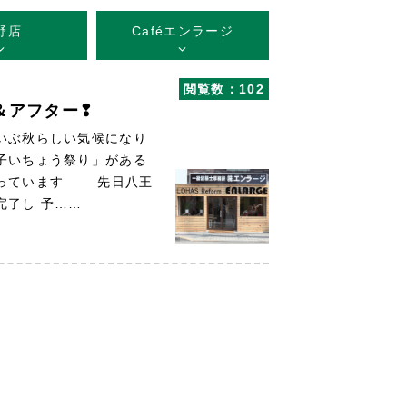
野店
Caféエンラージ
閲覧数：102
＆アフター❢
いぶ秋らしい気候になり
子いちょう祭り」がある
入っています 先日八王
完了し 予……