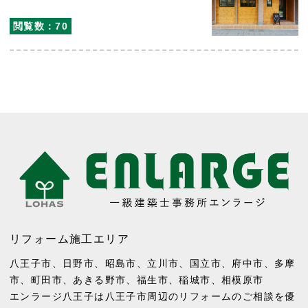
閲覧数：70
リフォーム施工エリア
八王子市
、
日野市
、
昭島市
、
立川市
、
国立市
、
府中市
、
多摩
市
、
町田市
、
あきる野市
、
福生市
、
稲城市
、
相模原市
エンラージ八王子は八王子市周辺のリフォームのご相談を優