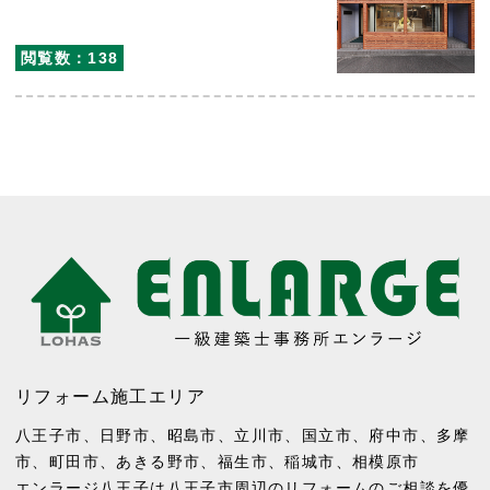
閲覧数：138
リフォーム施工エリア
八王子市
、
日野市
、
昭島市
、
立川市
、
国立市
、
府中市
、
多摩
市
、
町田市
、
あきる野市
、
福生市
、
稲城市
、
相模原市
エンラージ八王子は八王子市周辺のリフォームのご相談を優