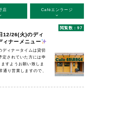
野店
Caféエンラージ
閲覧数：97
2/26(火)のディ
ディナーメニュー
)のディナータイムは貸切
予定されていた方には申
きますようお願い致しま
通常通り営業しますので、