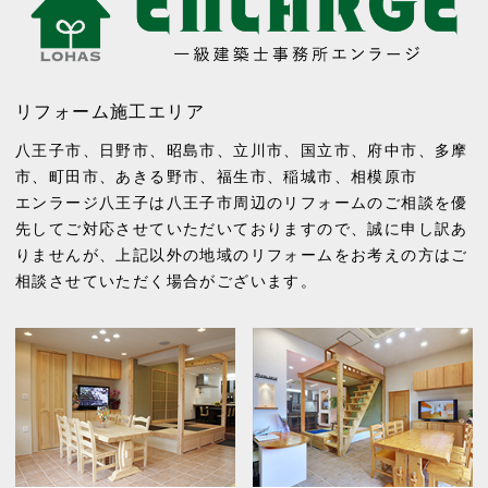
リフォーム施工エリア
八王子市
、
日野市
、
昭島市
、
立川市
、
国立市
、
府中市
、
多摩
市
、
町田市
、
あきる野市
、
福生市
、
稲城市
、
相模原市
エンラージ八王子は八王子市周辺のリフォームのご相談を優
先してご対応させていただいておりますので、誠に申し訳あ
りませんが、上記以外の地域のリフォームをお考えの方はご
相談させていただく場合がございます。