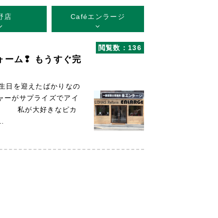
野店
Caféエンラージ
閲覧数：136
ォーム❢ もうすぐ完
誕生日を迎えたばかりなの
ャーがサプライズでアイ
た 私が大好きなピカ
…