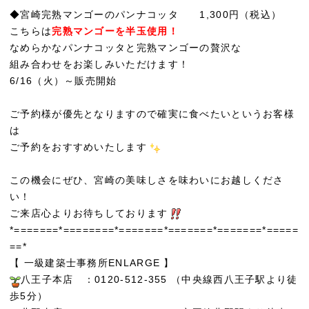
◆宮崎完熟マンゴーのパンナコッタ 1,300円（税込）
こちらは
完熟マンゴーを半玉使用！
なめらかなパンナコッタと完熟マンゴーの贅沢な
組み合わせをお楽しみいただけます！
6/16（火）～販売開始
ご予約様が優先となりますので確実に食べたいというお客様
は
ご予約をおすすめいたします
この機会にぜひ、宮崎の美味しさを味わいにお越しくださ
い！
ご来店心よりお待ちしております
*=======*========*=======*=======*=======*=====
==*
【 一級建築士事務所ENLARGE 】
八王子本店 ：0120-512-355 （中央線西八王子駅より徒
歩5分）