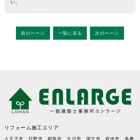
い。
前のページ
一覧に戻る
次のページ
リフォーム施工エリア
八王子市
、
日野市
、
昭島市
、
立川市
、
国立市
、
府中市
、
多摩