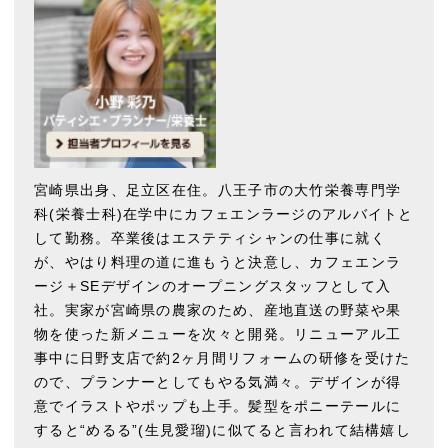
宮崎県出身、足立区在住。八王子市の大竹栄養専門学
科(栄養士科)在学中にカフェエンラージのアルバイトと
して勤務。卒業後はエステティシャンの仕事に就く
が、やはり料理の道に進もうと決意し、カフェエンラ
ージ＋SEデザインのオープニングスタッフとして入
社。実家が宮崎県の農家のため、産地直送の野菜や果
物を使った新メニューを次々と開発。リニューアル工
事中に日野支店で約2ヶ月間リフォームの研修を受けた
ので、プランナーとしてもやる気満々。デザインが得
意でイラストやポップも上手。髪型をポニーテールに
すると“めるる”(生見愛瑠)に似てると言われて結構嬉し