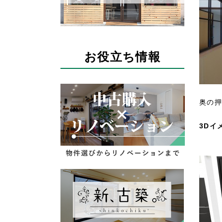
お役立ち情報
奥の押
3Dイ