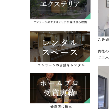
ご夫婦
奥様の
ご主人