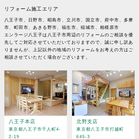
リフォーム施工エリア
八王子市
、
日野市
、
昭島市
、
立川市
、
国立市
、
府中市
、
多摩
市
、
町田市
、
あきる野市
、
福生市
、
稲城市
、
相模原市
エンラージ八王子は八王子市周辺のリフォームのご相談を優
先してご対応させていただいておりますので、誠に申し訳あ
りませんが、上記以外の地域のリフォームをお考えの方はご
相談させていただく場合がございます。
八王子本店
北野支店
東京都八王子市千人町4-
東京都八王子市打越町
2-19
645-3