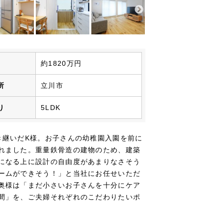
用
約1820万円
所
立川市
り
5LDK
き継いだK様。お子さんの幼稚園入園を前に
れました。重量鉄骨造の建物のため、建築
になる上に設計の自由度があまりなさそう
ームができそう！」と当社にお任せいただ
奥様は「まだ小さいお子さんを十分にケア
間」を、ご夫婦それぞれのこだわりたいポ