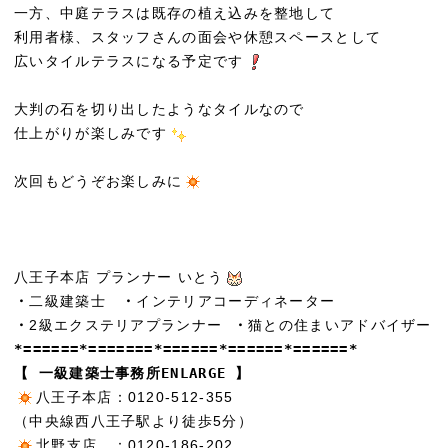
一方、中庭テラスは既存の植え込みを整地して
利用者様、スタッフさんの面会や休憩スペースとして
広いタイルテラスになる予定です
大判の石を切り出したようなタイルなので
仕上がりが楽しみです
次回もどうぞお楽しみに
八王子本店 プランナー いとう
・
二級建築士
・
インテリアコーディネーター
・
2級エクステリアプランナー
・
猫との住まいアドバイザー
*======*=======*======*======*======*
【 一級建築士事務所ENLARGE 】
八王子本店：0120-512-355
（中央線西八王子駅より徒歩5分）
北野支店 ：0120-186-202