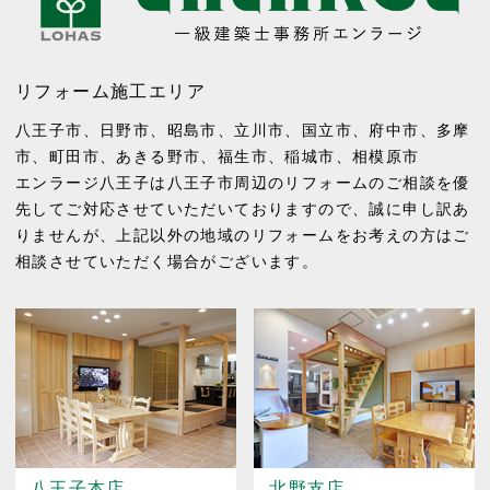
リフォーム施工エリア
八王子市
、
日野市
、
昭島市
、
立川市
、
国立市
、
府中市
、
多摩
市
、
町田市
、
あきる野市
、
福生市
、
稲城市
、
相模原市
エンラージ八王子は八王子市周辺のリフォームのご相談を優
先してご対応させていただいておりますので、誠に申し訳あ
りませんが、上記以外の地域のリフォームをお考えの方はご
相談させていただく場合がございます。
八王子本店
北野支店