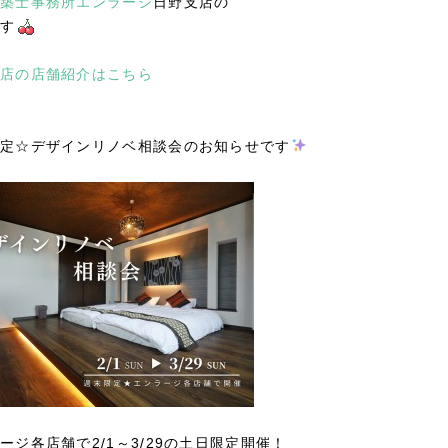
築士事務所エンラージ
日野支店の
す
店の店舗紹介はこちら
定☆デザインリノベ相談会のお知らせです
ージ各店舗で2/1～3/29の土日限定開催！