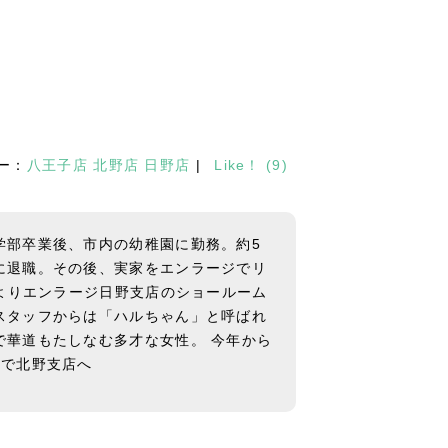
ー：
八王子店
北野店
日野店
|
Like！
(
9
)
学部卒業後、市内の幼稚園に勤務。約5
に退職。その後、実家をエンラージでリ
月よりエンラージ日野支店のショールーム
スタッフからは「ハルちゃん」と呼ばれ
で華道もたしなむ多才な女性。 今年から
動で北野支店へ