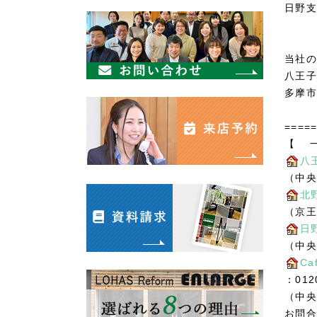
日野支
当社の
八王子
多摩市
=====
【 一
八
（中央
北
（京王
日
（中央
Ca
：012
（中央
お問合