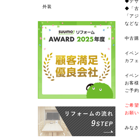
◆デザ
外装
◆「古
「アジ
などな
中古購
イベン
カフェ
イベン
お客様
ご予
ご希望
お願い
みなさ