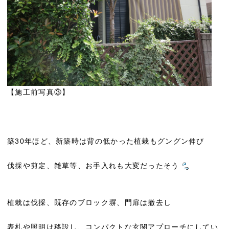
【施工前写真③】
築30年ほど、新築時は背の低かった植栽もグングン伸び
伐採や剪定、雑草等、お手入れも大変だったそう
植栽は伐採、既存のブロック塀、門扉は撤去し
表札や照明は移設し、コンパクトな玄関アプローチにしてい