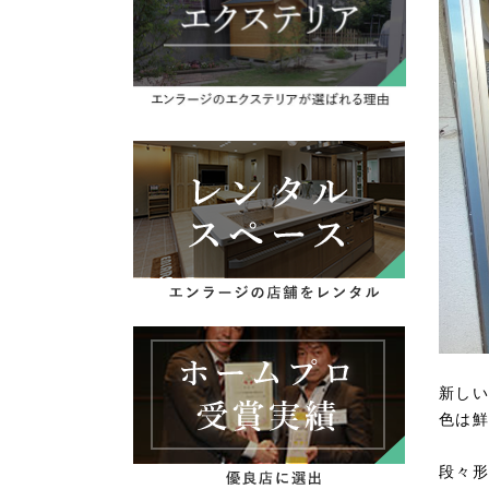
新しい
色は鮮
段々形