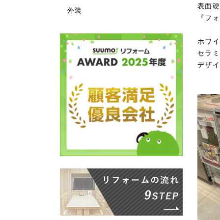
表面硬
外装
『フォ
ホワイ
セラミ
デザイ