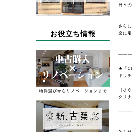
日々の
さらに
お役立ち情報
楽に引
―――
★「C
キッチ
（さら
クリナ
―――