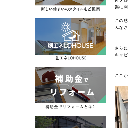
体を移
楽に開
この感
みなさ
さらに
キャビ
ここか