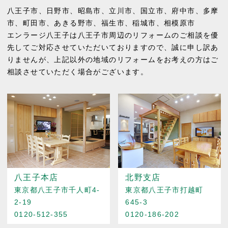
八王子市
、
日野市
、
昭島市
、
立川市
、
国立市
、
府中市
、
多摩
市
、
町田市
、
あきる野市
、
福生市
、
稲城市
、
相模原市
エンラージ八王子は八王子市周辺のリフォームのご相談を優
先してご対応させていただいておりますので、誠に申し訳あ
りませんが、上記以外の地域のリフォームをお考えの方はご
相談させていただく場合がございます。
八王子本店
北野支店
東京都八王子市千人町4-
東京都八王子市打越町
2-19
645-3
0120-512-355
0120-186-202