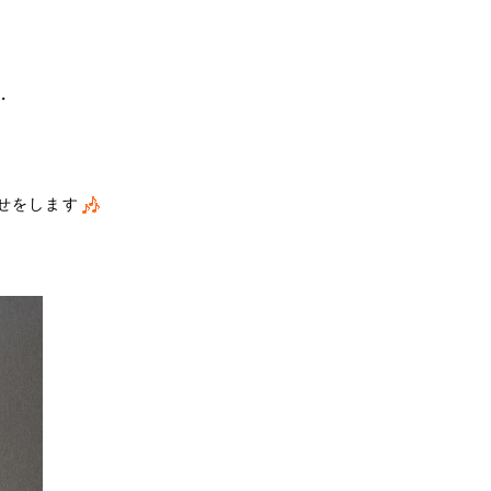
・
せをします