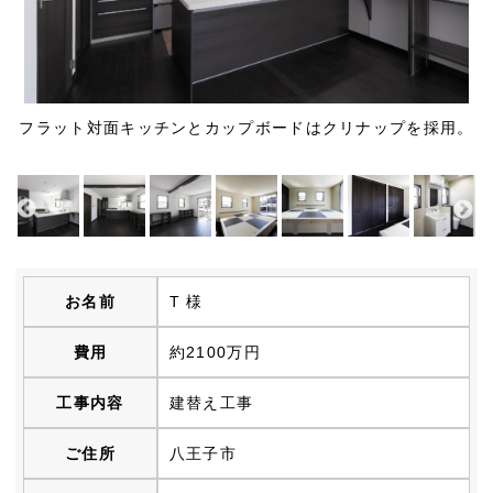
モノトーンでスタイリッシュにまとめたLDK。天井と壁は真
フラット対面キッチンとカップボードはクリナップを採用。
しまいたい物がぴったり入るオリジナルの収納棚を設置した
和モダンな小上がり畳。一番奥には読書や勉強ができるカウ
市松模様に敷き詰めた半畳たたみ。もちろん色はモノトーン
無垢パイン材のクローゼット扉。収納量もたっぷりと確保。
日当たりの良さを生かして、屋根には太陽光パネルを設置。
独立型の手洗い器。壁は櫛引柄の珪藻土仕上げです。
建替え後の外観はダークなサイディングで一新。
屋根裏収納。天井・壁にはラーチ合板を使用。
上質な自然素材でできたダイニング空間。
眺めがいい広々としたルーフバルコニー
スッキリとしたレストルーム
っ白なスイス漆喰、床は無垢のフローリングです。
ンターを設けました。
で統一しています。
リビングルーム。
お名前
T 様
費用
約2100万円
工事内容
建替え工事
ご住所
八王子市