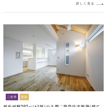
二世帯
新築
延床面積202㎡(61坪)の大型二世帯住宅新築(建て