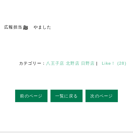
広報担当
やました
カテゴリー：
八王子店
北野店
日野店
|
Like！
(
28
)
前のページ
一覧に戻る
次のページ