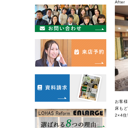
After
お客様
床もど
2×4