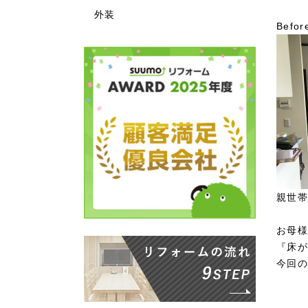
外装
Befor
親世帯
お母様
『床が
今回の