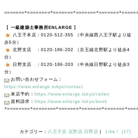
=======*========*=======*=======*=======*======
【
一級建築士事務所
ENLARGE
】
八王子本店：0120-512-355 （中央線西八王子駅より徒
歩5分）
北野支店 ：0120-186-202 （京王線北野駅より徒歩4
分）
日野支店 ：0120-186-203 （中央線日野駅より徒歩3
分）
お問い合わせフォーム：
https://www.enlarge.tokyo/contact
来店予約：
https://www.enlarge.tokyo/raiten
資料請求：
https://www.enlarge.tokyo/book
*========*========*=======*=======*=======*===
カテゴリー：
八王子店
北野店
日野店
|
Like！
(
17
)