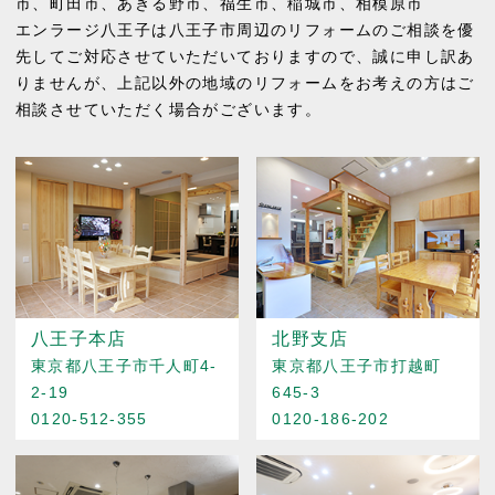
市
、
町田市
、
あきる野市
、
福生市
、
稲城市
、
相模原市
エンラージ八王子は八王子市周辺のリフォームのご相談を優
先してご対応させていただいておりますので、誠に申し訳あ
りませんが、上記以外の地域のリフォームをお考えの方はご
相談させていただく場合がございます。
八王子本店
北野支店
東京都八王子市千人町4-
東京都八王子市打越町
2-19
645-3
0120-512-355
0120-186-202