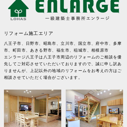
リフォーム施工エリア
八王子市
、
日野市
、
昭島市
、
立川市
、
国立市
、
府中市
、
多摩
市
、
町田市
、
あきる野市
、
福生市
、
稲城市
、
相模原市
エンラージ八王子は八王子市周辺のリフォームのご相談を優
先してご対応させていただいておりますので、誠に申し訳あ
りませんが、上記以外の地域のリフォームをお考えの方はご
相談させていただく場合がございます。