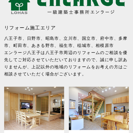
リフォーム施工エリア
八王子市
、
日野市
、
昭島市
、
立川市
、
国立市
、
府中市
、
多摩
市
、
町田市
、
あきる野市
、
福生市
、
稲城市
、
相模原市
エンラージ八王子は八王子市周辺のリフォームのご相談を優
先してご対応させていただいておりますので、誠に申し訳あ
りませんが、上記以外の地域のリフォームをお考えの方はご
相談させていただく場合がございます。