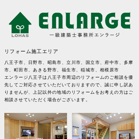
リフォーム施工エリア
八王子市
、
日野市
、
昭島市
、
立川市
、
国立市
、
府中市
、
多摩
市
、
町田市
、
あきる野市
、
福生市
、
稲城市
、
相模原市
エンラージ八王子は八王子市周辺のリフォームのご相談を優
先してご対応させていただいておりますので、誠に申し訳あ
りませんが、上記以外の地域のリフォームをお考えの方はご
相談させていただく場合がございます。