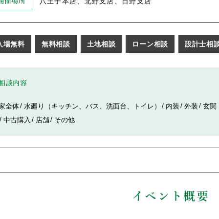
八王子本店、北野支店、日野支店
開催場所
入場無料
無料相談
土地相談
ローン相談
設計士相
相談内容
家全体
水廻り（キッチン、バス、洗面台、トイレ）
内装
外装
玄関
中古購入
店舗
その他
イベント概要