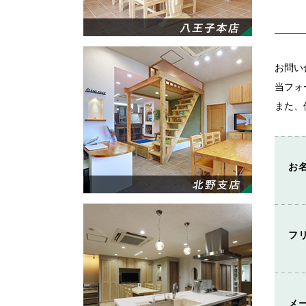
お問い
当フォ
また、
お
フ
メ