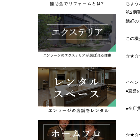
ちょう
第2期
絶好の
この機
☆★☆
イベン
●直営
●全店
☆★☆