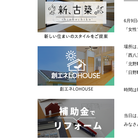
6月9
『女性
場所は
「西八
「北野
「日野
時間は
当日は
みなさ