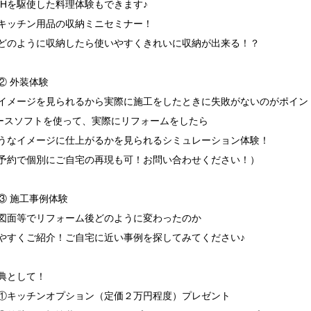
駆使した料理体験もできます♪
キッチン用品の収納ミニセミナー！
ように収納したら使いやすくきれいに収納が出来る！？
② 外装体験
イメージを見られるから実際に施工をしたときに失敗がないのがポイン
ースソフトを使って、実際にリフォームをしたら
うなイメージに仕上がるかを見られるシミュレーション体験！
予約で個別にご自宅の再現も可！お問い合わせください！）
③ 施工事例体験
図面等でリフォーム後どのように変わったのか
やすくご紹介！ご自宅に近い事例を探してみてください♪
典として！
①キッチンオプション（定価２万円程度）プレゼント