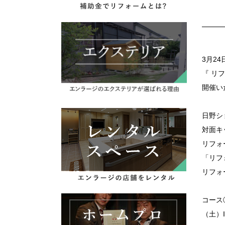
3月2
『 リ
開催い
日野シ
対面キ
リフォ
「リフ
リフォ
コース
（土）