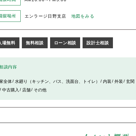
エンラージ日野支店
地図をみる
開催場所
入場無料
無料相談
ローン相談
設計士相談
相談内容
家全体
水廻り（キッチン、バス、洗面台、トイレ）
内装
外装
玄関
中古購入
店舗
その他