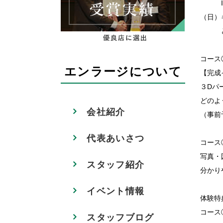
IHを
（日）
どの
コース
エンラージについて
【完成
３Dパ
どのよ
会社紹介
（事前
代表あいさつ
コース
写真・
スタッフ紹介
分かり
イベント情報
体験特
コース
スタッフブログ