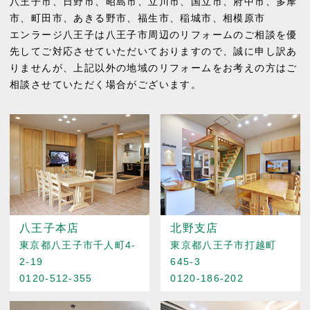
八王子市
、
日野市
、
昭島市
、
立川市
、
国立市
、
府中市
、
多摩
市
、
町田市
、
あきる野市
、
福生市
、
稲城市
、
相模原市
エンラージ八王子は八王子市周辺のリフォームのご相談を優
先してご対応させていただいておりますので、誠に申し訳あ
りませんが、上記以外の地域のリフォームをお考えの方はご
相談させていただく場合がございます。
八王子本店
北野支店
東京都八王子市千人町4-
東京都八王子市打越町
2-19
645-3
0120-512-355
0120-186-202